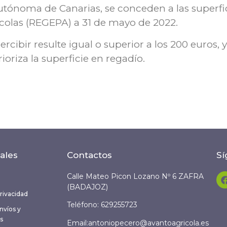
ónoma de Canarias, se conceden a las superfici
ícolas (REGEPA) a 31 de mayo de 2022.
rcibir resulte igual o superior a los 200 euros
ioriza la superficie en regadío.
ales
Contactos
Sí
Calle Mateo Picon Lozano Nº 6 ZAFRA
(BADAJOZ)
Privacidad
Teléfono:
629255723
envíos y
s
Email:antoniopecero@avantoagricola.es